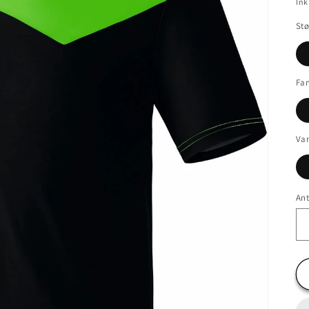
Ink
Stø
Far
Var
Ant