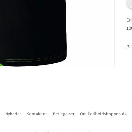
Er
10
Nyheder
Kontakt os
Betingelser
Om Fodboldshoppen.dk