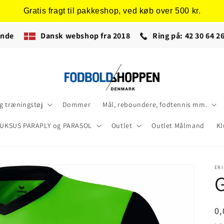
Gratis fragt til pakkeshop, ved køb over 500 kr.
ende
Dansk webshop fra 2018
Ring på: 42 30 64 26
 træningstøj
Dommer
Mål, reboundere, fodtennis mm.
UKSUS PARAPLY og PARASOL
Outlet
Outlet Målmand
Kl
ER
G
N
0