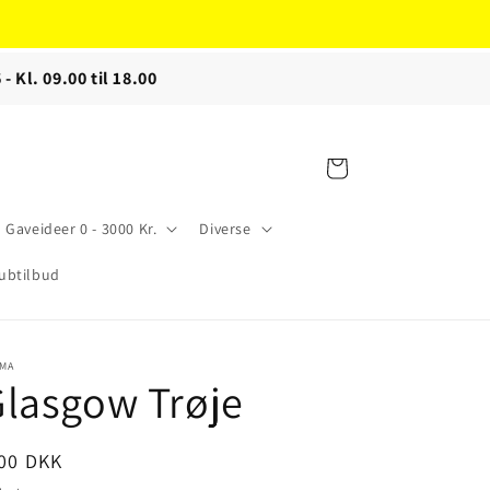
 - Kl. 09.00 til 18.00
Indkøbskurv
Gaveideer 0 - 3000 Kr.
Diverse
ubtilbud
IMA
lasgow Trøje
ormalpris
,00 DKK