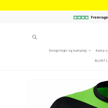
Gå til
indhold
Fremrag
Designlinjer og kamptøj
Kamp og
BLUNT L
Gå til
produktoplysninger