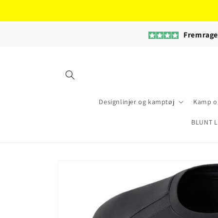
Gå til
indhold
Fremrag
Designlinjer og kamptøj
Kamp og
BLUNT L
Gå til
produktoplysninger