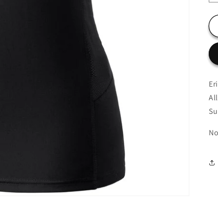
Er
Al
Su
No