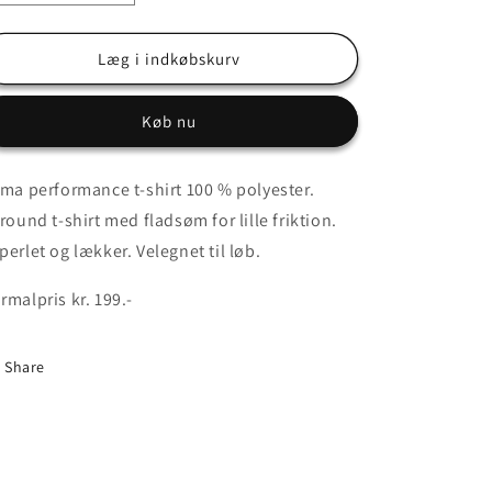
antallet
antallet
for
for
Outlet
Outlet
Læg i indkøbskurv
-
-
Størrelse
Størrelse
Køb nu
44
44
-
-
performance
performance
ima performance t-shirt 100 % polyester.
t-
t-
lround t-shirt med fladsøm for lille friktion.
shirt
shirt
perlet og lækker. Velegnet til løb.
rmalpris kr. 199.-
Share